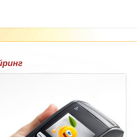
йринг